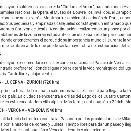
desayuno saldremos a recorrer la “Ciudad del Amor”, pasando por la Aveni
Asamblea Nacional, la Ópera, el Museo del Louvre, los Inválidos, el Campo de
cional que nos llevará a Montmartre, emblemático rincón de París, conoci
tas. Sus pequeñas y empinadas callejuelas constituyen un entramado que
 Sagrado Corazón de Jesús. A continuación, realizaremos un paseo por el 
abitantes de la zona eran estudiantes que utilizaban el latín para comu
donde entenderemos el porqué de su importancia mundial. Durante la visit
s que se abren ante lo que puede ser la mayor obra de restauración del si
S
desayuno recomendaremos la excursión opcional al Palacio de Versalles y
entrada preferente), donde el guía nos relatará la vida monárquica del l
rís. Tarde libre y alojamiento.
S - LUCERNA - ZÚRICH (720 km)
primera hora de la mañana saldremos hacia el sureste para llegar a la f
o del país. La ciudad se encuentra a orillas del Lago de los Cuatro Canton
bre en esta encantadora villa alpina. Más tarde, continuación a Zúrich. Al
ICH - VERONA - VENECIA (540 km)
alida hacia la frontera con Italia. Pasando por las proximidades de Milá
a por la historia de Romeo y Julieta. Tiempo libre para dar un paseo y llega
. Más tarde, continuación a Venecia. Llegada y alojamiento.