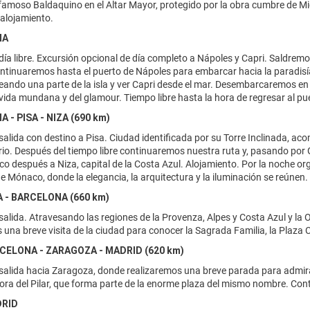
 famoso Baldaquino en el Altar Mayor, protegido por la obra cumbre de Mi
 alojamiento.
MA
ía libre. Excursión opcional de día completo a Nápoles y Capri. Saldremo
ontinuaremos hasta el puerto de Nápoles para embarcar hacia la paradisía
ando una parte de la isla y ver Capri desde el mar. Desembarcaremos en
 vida mundana y del glamour. Tiempo libre hasta la hora de regresar al 
A - PISA - NIZA (690 km)
alida con destino a Pisa. Ciudad identificada por su Torre Inclinada, a
erio. Después del tiempo libre continuaremos nuestra ruta y, pasando por G
co después a Niza, capital de la Costa Azul. Alojamiento. Por la noche 
e Mónaco, donde la elegancia, la arquitectura y la iluminación se reúnen. 
ZA - BARCELONA (660 km)
alida. Atravesando las regiones de la Provenza, Alpes y Costa Azul y la 
 una breve visita de la ciudad para conocer la Sagrada Familia, la Plaza
RCELONA - ZARAGOZA - MADRID (620 km)
alida hacia Zaragoza, donde realizaremos una breve parada para admirar
ra del Pilar, que forma parte de la enorme plaza del mismo nombre. Con
DRID