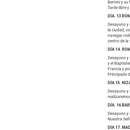
Bernini y su
Tarde libre y
DÍA. 13 RO
Desayuno y d
la ciudad, c
navegar rode
centro de la
DÍA 14. ROM
Desayuno y s
y el Baptist
Francia y po
Principado d
DÍA 15. NI
Desayuno y s
realizaremos
DÍA. 16 BA
Desayuno y s
Nuestra Seño
DÍA 17. MA