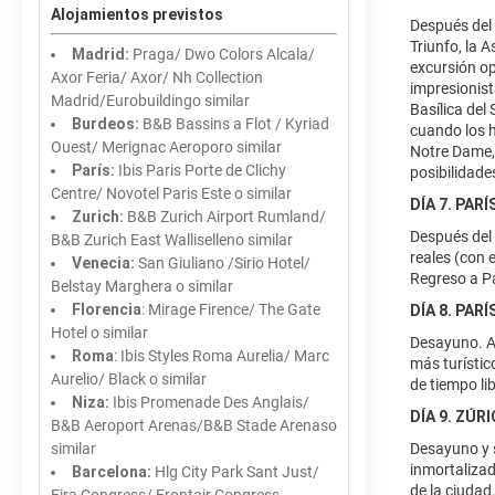
Alojamientos previstos
Después del 
Triunfo, la 
Madrid:
Praga/ Dwo Colors Alcala/
excursión op
Axor Feria/ Axor/ Nh Collection
impresionis
Madrid/Eurobuildingo similar
Basílica del
Burdeos:
B&B Bassins a Flot / Kyriad
cuando los h
Ouest/ Merignac Aeroporo similar
Notre Dame, 
París:
Ibis Paris Porte de Clichy
posibilidade
Centre/ Novotel Paris Este o similar
DÍA 7. PARÍ
Zurich:
B&B Zurich Airport Rumland/
Después del 
B&B Zurich East Walliselleno similar
reales (con 
Venecia:
San Giuliano /Sirio Hotel/
Regreso a Pa
Belstay Marghera o similar
Florencia
: Mirage Firence/ The Gate
DÍA 8. PARÍ
Hotel o similar
Desayuno. A 
Roma
: Ibis Styles Roma Aurelia/ Marc
más turístic
Aurelio/ Black o similar
de tiempo li
Niza:
Ibis Promenade Des Anglais/
DÍA 9. ZÚR
B&B Aeroport Arenas/B&B Stade Arenaso
similar
Desayuno y s
inmortalizad
Barcelona:
Hlg City Park Sant Just/
de la ciudad