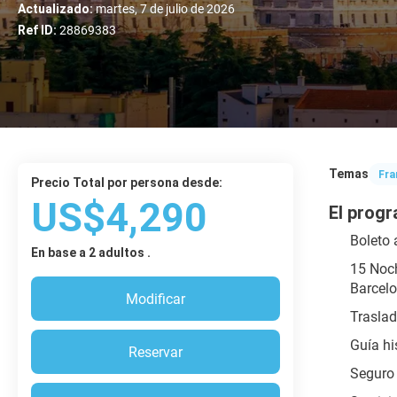
Actualizado:
martes, 7 de julio de 2026
Ref ID:
28869383
Temas
Fra
Precio Total por persona desde:
US$4,290
El progr
Boleto 
En base a 2 adultos .
15 Noch
Barcelo
Modificar
Traslad
Guía hi
Reservar
Seguro 