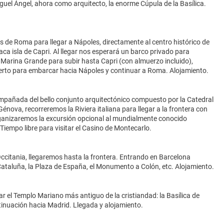
guel Ángel, ahora como arquitecto, la enorme Cúpula de la Basílica.
s de Roma para llegar a Nápoles, directamente al centro histórico de
ca isla de Capri. Al llegar nos esperará un barco privado para
 Marina Grande para subir hasta Capri (con almuerzo incluido),
puerto para embarcar hacia Nápoles y continuar a Roma. Alojamiento.
compañada del bello conjunto arquitectónico compuesto por la Catedral
énova, recorreremos la Riviera italiana para llegar a la frontera con
organizaremos la excursión opcional al mundialmente conocido
Tiempo libre para visitar el Casino de Montecarlo.
Occitania, llegaremos hasta la frontera. Entrando en Barcelona
 Cataluña, la Plaza de España, el Monumento a Colón, etc. Alojamiento.
 el Templo Mariano más antiguo de la cristiandad: la Basílica de
tinuación hacia Madrid. Llegada y alojamiento.