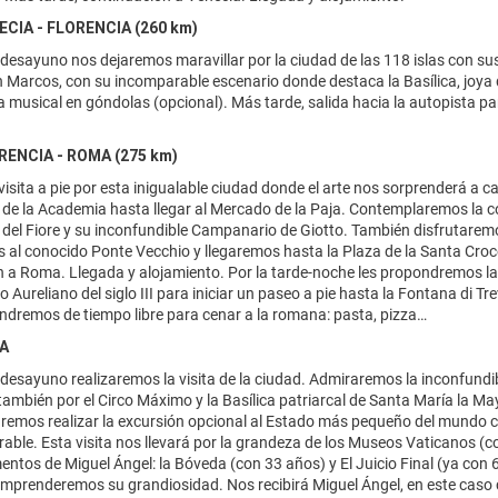
NECIA - FLORENCIA (260 km)
desayuno nos dejaremos maravillar por la ciudad de las 118 islas con su
 Marcos, con su incomparable escenario donde destaca la Basílica, joya 
 musical en góndolas (opcional). Más tarde, salida hacia la autopista par
.
ORENCIA - ROMA (275 km)
isita a pie por esta inigualable ciudad donde el arte nos sorprenderá a
a de la Academia hasta llegar al Mercado de la Paja. Contemplaremos la
del Fiore y su inconfundible Campanario de Giotto. También disfrutaremos
l conocido Ponte Vecchio y llegaremos hasta la Plaza de la Santa Croce
n a Roma. Llegada y alojamiento. Por la tarde-noche les propondremos l
o Aureliano del siglo III para iniciar un paseo a pie hasta la Fontana di T
dremos de tiempo libre para cenar a la romana: pasta, pizza…
MA
desayuno realizaremos la visita de la ciudad. Admiraremos la inconfundibl
mbién por el Circo Máximo y la Basílica patriarcal de Santa María la Mayo
emos realizar la excursión opcional al Estado más pequeño del mundo co
ble. Esta visita nos llevará por la grandeza de los Museos Vaticanos (co
ntos de Miguel Ángel: la Bóveda (con 33 años) y El Juicio Final (ya con 
 comprenderemos su grandiosidad. Nos recibirá Miguel Ángel, en este caso