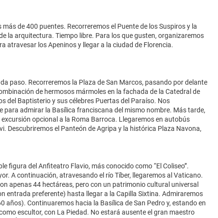
s más de 400 puentes. Recorreremos el Puente de los Suspiros y la
de la arquitectura. Tiempo libre. Para los que gusten, organizaremos
a atravesar los Apeninos y llegar a la ciudad de Florencia.
 cada paso. Recorreremos la Plaza de San Marcos, pasando por delante
 combinación de hermosos mármoles en la fachada de la Catedral de
 del Baptisterio y sus célebres Puertas del Paraíso. Nos
 para admirar la Basílica franciscana del mismo nombre. Más tarde,
a excursión opcional a la Roma Barroca. Llegaremos en autobús
revi. Descubriremos el Panteón de Agripa y la histórica Plaza Navona,
e figura del Anfiteatro Flavio, más conocido como “El Coliseo”.
r. A continuación, atravesando el río Tíber, llegaremos al Vaticano.
n apenas 44 hectáreas, pero con un patrimonio cultural universal
n entrada preferente) hasta llegar a la Capilla Sixtina. Admiraremos
60 años). Continuaremos hacia la Basílica de San Pedro y, estando en
 como escultor, con La Piedad. No estará ausente el gran maestro