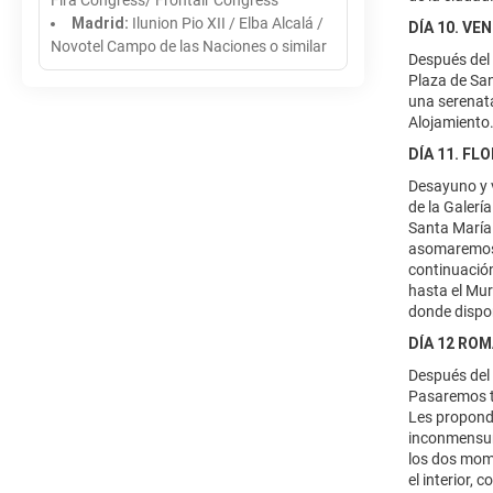
Fira Congress/ Frontair Congress
Madrid:
Ilunion Pio XII / Elba Alcalá /
DÍA 10. VE
Novotel Campo de las Naciones o similar
Después del 
Plaza de San
una serenata
Alojamiento
DÍA 11. FL
Desayuno y v
de la Galerí
Santa María 
asomaremos a
continuació
hasta el Mur
donde dispon
DÍA 12 RO
Después del 
Pasaremos ta
Les propondr
inconmensura
los dos mome
el interior,