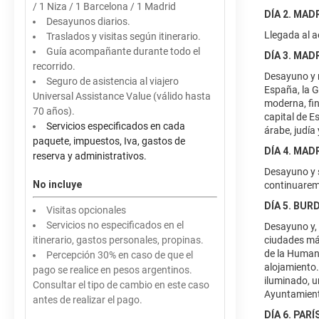
/ 1 Niza / 1 Barcelona / 1 Madrid
DÍA 2. MAD
Desayunos diarios.
Llegada al a
Traslados y visitas según itinerario.
Guía acompañante durante todo el
DÍA 3. MAD
recorrido.
Desayuno y 
Seguro de asistencia al viajero
España, la G
Universal Assistance Value (válido hasta
moderna, fin
70 años).
capital de E
Servicios especificados en cada
árabe, judía
paquete, impuestos, Iva, gastos de
DÍA 4. MAD
reserva y administrativos.
Desayuno y s
No incluye
continuaremo
DÍA 5. BURD
Visitas opcionales
Servicios no especificados en el
Desayuno y, 
itinerario, gastos personales, propinas.
ciudades más
de la Humani
Percepción 30% en caso de que el
alojamiento.
pago se realice en pesos argentinos.
iluminado, u
Consultar el tipo de cambio en este caso
Ayuntamiento
antes de realizar el pago.
DÍA 6. PARÍ