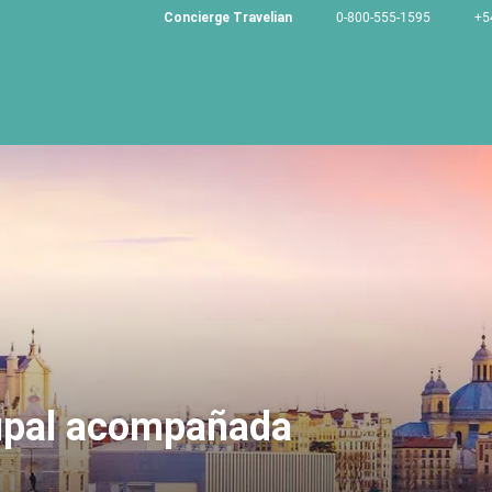
Concierge Travelian
0-800-555-1595
+5
rupal acompañada