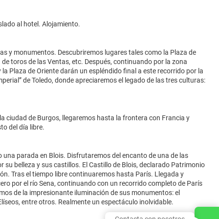
lado al hotel. Alojamiento.
azas y monumentos. Descubriremos lugares tales como la Plaza de
za de toros de las Ventas, etc. Después, continuando por la zona
a Plaza de Oriente darán un espléndido final a este recorrido por la
erial” de Toledo, donde apreciaremos el legado de las tres culturas:
a ciudad de Burgos, llegaremos hasta la frontera con Francia y
 del día libre.
no una parada en Blois. Disfrutaremos del encanto de una de las
u belleza y sus castillos. El Castillo de Blois, declarado Patrimonio
ón. Tras el tiempo libre continuaremos hasta París. Llegada y
ero por el río Sena, continuando con un recorrido completo de París
remos de la impresionante iluminación de sus monumentos: el
 Elíseos, entre otros. Realmente un espectáculo inolvidable.
Contacta con nosotros