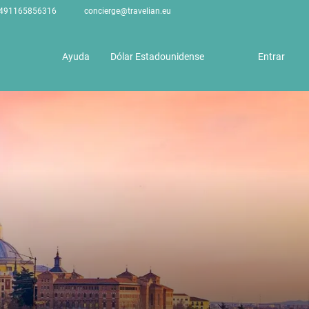
491165856316
concierge@travelian.eu
Ayuda
Dólar Estadounidense
Entrar