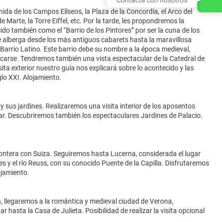
da de los Campos Elíseos, la Plaza de la Concordia, el Arco del
 Marte, la Torre Eiffel, etc. Por la tarde, les propondremos la
do también como el “Barrio de los Pintores” por ser la cuna de los
 alberga desde los más antiguos cabarets hasta la maravillosa
Barrio Latino. Este barrio debe su nombre a la época medieval,
nicarse. Tendremos también una vista espectacular de la Catedral de
a exterior nuestro guía nos explicará sobre lo acontecido y las
glo XXI. Alojamiento.
 sus jardines. Realizaremos una visita interior de los aposentos
ugar. Descubriremos también los espectaculares Jardines de Palacio.
rontera con Suiza. Seguiremos hasta Lucerna, considerada el lugar
es y el río Reuss, con su conocido Puente de la Capilla. Disfrutaremos
ojamiento.
n, llegaremos a la romántica y medieval ciudad de Verona,
r hasta la Casa de Julieta. Posibilidad de realizar la visita opcional