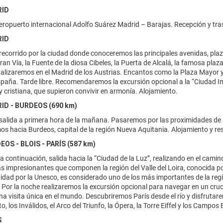
RID
eropuerto internacional Adolfo Suárez Madrid – Barajas. Recepción y tras
RID
recorrido por la ciudad donde conoceremos las principales avenidas, pl
ran Vía, la Fuente de la diosa Cibeles, la Puerta de Alcalá, la famosa pla
alizaremos en el Madrid de los Austrias. Encantos como la Plaza Mayor y l
spaña. Tarde libre. Recomendaremos la excursión opcional a la “Ciudad Imp
 y cristiana, que supieron convivir en armonía. Alojamiento.
RID - BURDEOS (690 km)
alida a primera hora de la mañana. Pasaremos por las proximidades de l
s hacia Burdeos, capital de la región Nueva Aquitania. Alojamiento y resto
EOS - BLOIS - PARÍS (587 km)
a continuación, salida hacia la “Ciudad de la Luz”, realizando en el cami
 impresionantes que componen la región del Valle del Loira, conocida por s
dad por la Unesco, es considerado uno de los más importantes de la regi
 Por la noche realizaremos la excursión opcional para navegar en un cruc
na visita única en el mundo. Descubriremos París desde el río y disfruta
, los Inválidos, el Arco del Triunfo, la Ópera, la Torre Eiffel y los Campos
S