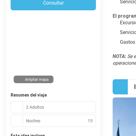
Servici
Consultar
El program
Excursi
Servici
Gastos 
NOTA: 
Se e
operaciones
Ampliar mapa
Resumen del viaje
2 Adultos
Noches
15
Esta idea incluye