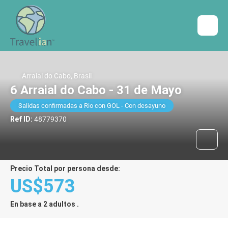
Arraial do Cabo, Brasil
6 Arraial do Cabo - 31 de Mayo
Salidas confirmadas a Rio con GOL - Con desayuno
Ref ID:
48779370
Precio Total por persona desde:
US$573
En base a 2 adultos .