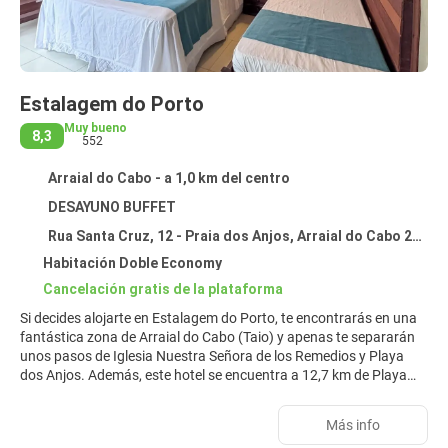
Estalagem do Porto
Muy bueno
8,3
552
Arraial do Cabo - a 1,0 km del centro
DESAYUNO BUFFET
Rua Santa Cruz, 12 - Praia dos Anjos, Arraial do Cabo 28930-000
Habitación Doble Economy
Cancelación gratis de la plataforma
Si decides alojarte en Estalagem do Porto, te encontrarás en una
fantástica zona de Arraial do Cabo (Taio) y apenas te separarán
unos pasos de Iglesia Nuestra Señora de los Remedios y Playa
dos Anjos. Además, este hotel se encuentra a 12,7 km de Playa
Forte y a 3,9 km de Playa del Pontal.
Más info
Con bicicletas de alquiler y muchas otras instalaciones recreativas