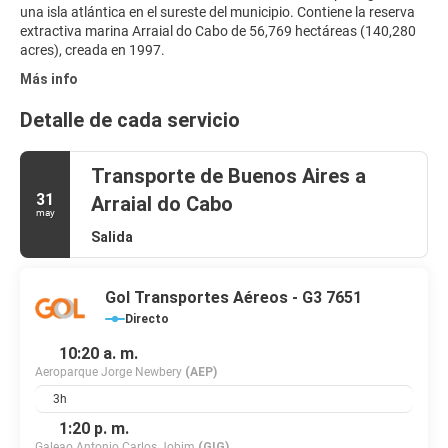
una isla atlántica en el sureste del municipio. Contiene la reserva
extractiva marina Arraial do Cabo de 56,769 hectáreas (140,280
acres), creada en 1997.
Más info
Detalle de cada servicio
Transporte de Buenos Aires a
31
Arraial do Cabo
may
Salida
Gol Transportes Aéreos - G3 7651
Directo
10:20 a. m.
Aeroparque Jorge Newbery
(AEP)
3h
1:20 p. m.
Galeao Antonio Carlos Jobim
(GIG)