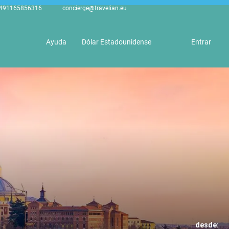
491165856316
concierge@travelian.eu
Ayuda
Dólar Estadounidense
Entrar
desde: