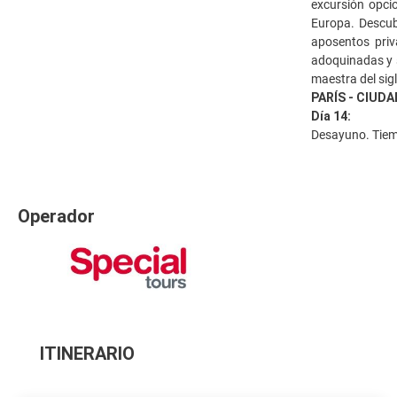
excursión opci
Europa. Descubr
aposentos priva
adoquinadas y s
maestra del sig
PARÍS - CIUDA
Día 14:
Desayuno. Tiemp
Operador
ITINERARIO