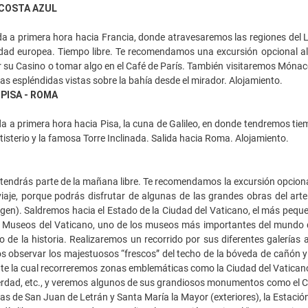
 COSTA AZUL
a a primera hora hacia Francia, donde atravesaremos las regiones del La
iedad europea. Tiempo libre. Te recomendamos una excursión opcional
tar su Casino o tomar algo en el Café de París. También visitaremos Mónaco
as espléndidas vistas sobre la bahía desde el mirador. Alojamiento.
 PISA - ROMA
a a primera hora hacia Pisa, la cuna de Galileo, en donde tendremos tiem
tis­terio y la famosa Torre Inclinada. Salida hacia Roma. Alojamiento.
endrás parte de la mañana libre. Te recomendamos la excursión opcional
iaje, porque podrás disfrutar de algunas de las grandes obras del arte
igen). Saldremos hacia el Estado de la Ciudad del Vaticano, el más pequeño
s Museos del Vaticano, uno de los museos más importantes del mundo q
o de la historia. Realizaremos un recorrido por sus diferentes galerías 
observar los majestuosos “frescos” del techo de la bóveda de cañón y e
e la cual recorreremos zonas emblemáticas como la Ciudad del Vaticano, C
erdad, etc., y veremos algunos de sus grandiosos monumentos como el Cir
icas de San Juan de Letrán y Santa María la Mayor (exteriores), la Estación