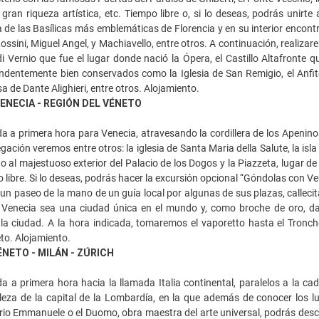
gran riqueza artística, etc. Tiempo libre o, si lo deseas, podrás unirte
 de las Basílicas más emblemáticas de Florencia y en su interior encon
 Rossini, Miguel Angel, y Machiavello, entre otros. A continuación, realiz
i Vernio que fue el lugar donde nació la Ópera, el Castillo Altafronte 
endentemente bien conservados como la Iglesia de San Remigio, el Anfit
sa de Dante Alighieri, entre otros. Alojamiento.
VENECIA - REGIÓN DEL VÉNETO
a a primera hora para Venecia, atravesando la cordillera de los Apenin
gación veremos entre otros: la iglesia de Santa Maria della Salute, la 
 al majestuoso exterior del Palacio de los Dogos y la Piazzeta, lugar de
libre. Si lo deseas, podrás hacer la excursión opcional “Góndolas con V
s un paseo de la mano de un guía local por algunas de sus plazas, callecit
Venecia sea una ciudad única en el mundo y, como broche de oro, d
 la ciudad. A la hora indicada, tomaremos el vaporetto hasta el Tronch
to. Alojamiento.
ÉNETO - MILÁN - ZÚRICH
a a primera hora hacia la llamada Italia continental, paralelos a la c
lleza de la capital de la Lombardía, en la que además de conocer los l
orio Emmanuele o el Duomo, obra maestra del arte universal, podrás descub