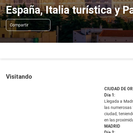
España, Italia turística y 
Compartir
Visitando
CIUDAD DE OR
Día 1:
Llegada a Madri
las numerosas t
ciudad, teniend
en las proximid
MADRID
Día 2: