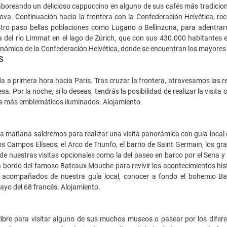
boreando un delicioso cappuccino en alguno de sus cafés más tradicionale
ova. Continuación hacia la frontera con la Confederación Helvética, reco
tro paso bellas poblaciones como Lugano o Bellinzona, para adentrarn
el río Limmat en el lago de Zúrich, que con sus 430.000 habitantes es
onómica de la Confederación Helvética, donde se encuentran los mayores 
S
a a primera hora hacia París. Tras cruzar la frontera, atravesamos las 
esa. Por la noche, si lo deseas, tendrás la posibilidad de realizar la visi
os más emblemáticos iluminados. Alojamiento.
a mañana saldremos para realizar una visita panorámica con guía local 
os Campos Elíseos, el Arco de Triunfo, el barrio de Saint Germain, los gra
 de nuestras visitas opcionales como la del paseo en barco por el Sena y B
 a bordo del famoso Bateaux Mouche para revivir los acontecimientos his
 acompañados de nuestra guía local, conocer a fondo el bohemio Barri
ayo del 68 francés. Alojamiento.
ibre para visitar alguno de sus muchos museos o pasear por los diferent