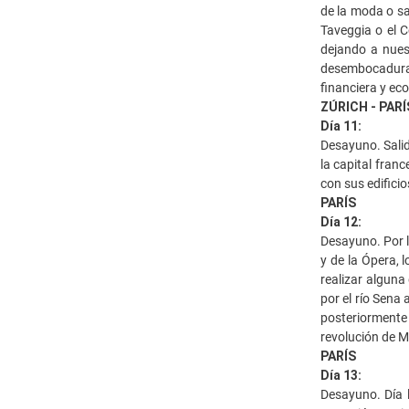
de la moda o sa
Taveggia o el C
dejando a nues
desembocadura d
financiera y ec
ZÚRICH - PARÍ
Día 11:
Desayuno. Salid
la capital franc
con sus edifici
PARÍS
Día 12:
Desayuno. Por l
y de la Ópera, l
realizar alguna
por el río Sena
posteriormente
revolución de M
PARÍS
Día 13:
Desayuno. Día l