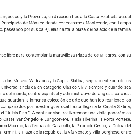
nguedoc y la Provenza, en dirección hacia la Costa Azul, cita actual
 al Principado de Mónaco donde conoceremos Montecarlo, con tiempo
, paseando por sus callejuelas hasta la plaza del palacio de la familia
po libre para contemplar la maravillosa Plaza de los Milagros, con su
 a los Museos Vaticanos y la Capilla Sixtina, seguramente uno de los
 universal (incluida en categoría Clásico-Vi? / siempre y cuando sea
 del mundo, centro espiritual y administrativo de la iglesia católica.
ue guardan la inmensa colección de arte que han ido reuniendo los
acompañados por nuestra guía local hasta llegar a la Capilla Sixtina,
l “Juicio Final”. A continuación, realizaremos una visita panorámica
astel Sant'Angelo, el Lungotevere, la Isla Tiberina, la Porta Portese,
co Máximo, las Termas de Caracalla, la Pirámide Cestia, la Colina del
 Termini, la Plaza de la República, la Vía Veneto y Villa Borghese, entre