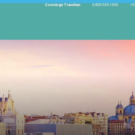
Concierge Travelian
0-800-555-1595
+5