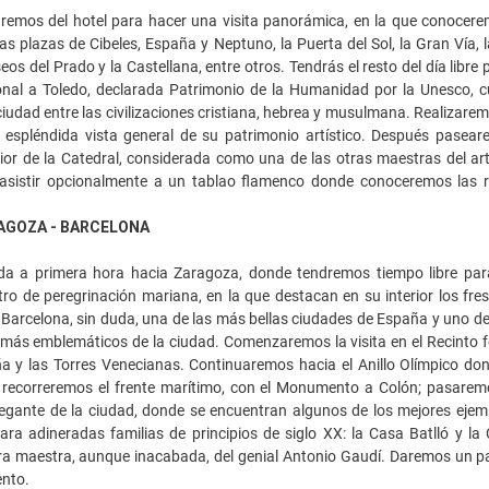
remos del hotel para hacer una visita panorámica, en la que conocerem
s plazas de Cibeles, España y Neptuno, la Puerta del Sol, la Gran Vía, l
eos del Prado y la Castellana, entre otros. Tendrás el resto del día libre
onal a Toledo, declarada Patrimonio de la Humanidad por la Unesco, c
 ciudad entre las civilizaciones cristiana, hebrea y musulmana. Realizarem
espléndida vista general de su patrimonio artístico. Después pasear
rior de la Catedral, considerada como una de las otras maestras del ar
asistir opcionalmente a un tablao flamenco donde conoceremos las raí
AGOZA - BARCELONA
da a primera hora hacia Zaragoza, donde tendremos tiempo libre para 
ro de peregrinación mariana, en la que destacan en su interior los fr
Barcelona, sin duda, una de las más bellas ciudades de España y uno de
 más emblemáticos de la ciudad. Comenzaremos la visita en el Recinto fe
 y las Torres Venecianas. Continuaremos hacia el Anillo Olímpico dond
recorreremos el frente marítimo, con el Monumento a Colón; pasaremos
egante de la ciudad, donde se encuentran algunos de los mejores ejemp
ara adineradas familias de principios de siglo XX: la Casa Batlló y la
a maestra, aunque inacabada, del genial Antonio Gaudí. Daremos un pase
ento.