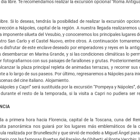
l día libre. Te recomendamos realizar la excursión opcional “Roma Antigu
ibre. Si lo deseas, tendrás la posibilidad de realizar la excursión opci
ección a Nápoles, capital de la región. A nuestra llegada realizaremos
la imponente silueta del Vesubio, y conoceremos los principales lugares de
atro San Carlo y el Castel Nuovo, entre otros. A continuación tomaremos
disfrutar de este enclave deseado por emperadores y reyes en la antigü
 desembarcar en Marina Grande, y si las condiciones climáticas lo per
der fotografiarnos con sus paisajes de farallones y grutas. Posteriormente
 alcanzar la plaza principal repleta de animadas terrazas, y recorrer sus
nte a lo largo de sus paseos. Por último, regresaremos a Nápoles para in
cenas del cine italiano. Alojamiento.
Nápoles y Capri” será sustituida por la excursión “Pompeya y Nápoles”, 
 durante el resto de la temporada, si la visita a Capri no pudiera ser 
NCIA
a a primera hora hacia Florencia, capital de la Toscana, cuna del Rena
ita panorámica nos guiará por los lugares más emblemáticos de la c
ula realizada por Brunelleschi y que sirvió de modelo a Miguel Ángel para 
sterio con las famosas Puertas del Paraíso de Ghiberti; el Ponte Vecchio; 