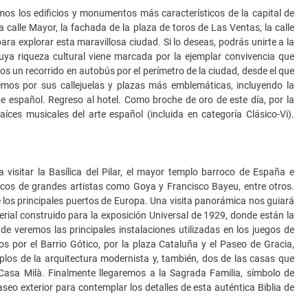
os los edificios y monumentos más característicos de la capital de
a calle Mayor, la fachada de la plaza de toros de Las Ventas, la calle
 para explorar esta maravillosa ciudad. Si lo deseas, podrás unirte a la
uya riqueza cultural viene marcada por la ejemplar convivencia que
os un recorrido en autobús por el perímetro de la ciudad, desde el que
emos por sus callejuelas y plazas más emblemáticas, incluyendo la
te español. Regreso al hotel. Como broche de oro de este día, por la
ces musicales del arte español (incluida en categoría Clásico-Vi).
visitar la Basílica del Pilar, el mayor templo barroco de España e
escos de grandes artistas como Goya y Francisco Bayeu, entre otros.
 los principales puertos de Europa. Una visita panorámica nos guiará
rial construido para la exposición Universal de 1929, donde están la
e veremos las principales instalaciones utilizadas en los juegos de
 por el Barrio Gótico, por la plaza Cataluña y el Paseo de Gracia,
los de la arquitectura modernista y, también, dos de las casas que
 Casa Milà. Finalmente llegaremos a la Sagrada Familia, símbolo de
o exterior para contemplar los detalles de esta auténtica Biblia de