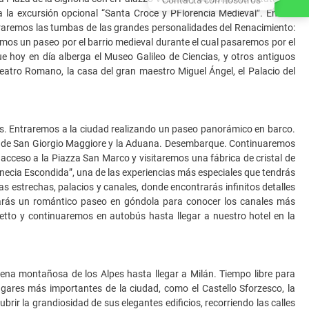
 a la excursión opcional “Santa Croce y PFlorencia Medieval”. En ella
traremos las tumbas de las grandes personalidades del Renacimiento:
aremos un paseo por el barrio medieval durante el cual pasaremos por el
que hoy en día alberga el Museo Galileo de Ciencias, y otros antiguos
eatro Romano, la casa del gran maestro Miguel Ángel, el Palacio del
os. Entraremos a la ciudad realizando un paseo panorámico en barco.
isla de San Giorgio Maggiore y la Aduana. Desembarque. Continuaremos
 acceso a la Piazza San Marco y visitaremos una fábrica de cristal de
enecia Escondida”, una de las experiencias más especiales que tendrás
as estrechas, palacios y canales, donde encontrarás infinitos detalles
arás un romántico paseo en góndola para conocer los canales más
etto y continuaremos en autobús hasta llegar a nuestro hotel en la
adena montañosa de los Alpes hasta llegar a Milán. Tiempo libre para
ugares más importantes de la ciudad, como el Castello Sforzesco, la
rir la grandiosidad de sus elegantes edificios, recorriendo las calles