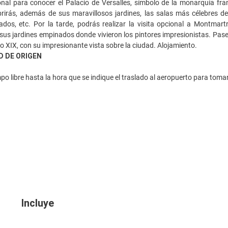
onal para conocer el Palacio de Versalles, símbolo de la monarquía fra
irás, además de sus maravillosos jardines, las salas más célebres del 
dos, etc. Por la tarde, podrás realizar la visita opcional a Montmart
us jardines empinados donde vivieron los pintores impresionistas. Pasea
lo XIX, con su impresionante vista sobre la ciudad. Alojamiento.
D DE ORIGEN
o libre hasta la hora que se indique el traslado al aeropuerto para tomar 
Incluye