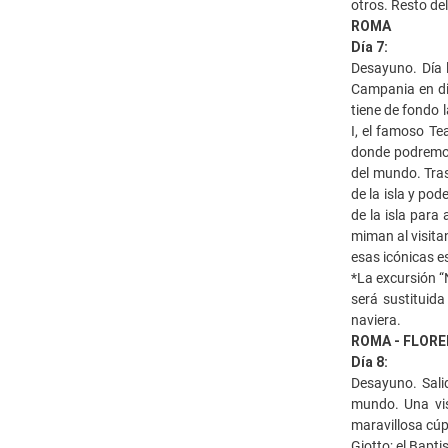
otros. Resto de
ROMA
Día 7:
Desayuno. Día l
Campania en dir
tiene de fondo 
I, el famoso Te
donde podremos 
del mundo. Tras
de la isla y po
de la isla para
miman al visita
esas icónicas es
*La excursión “
será sustituida
naviera.
ROMA - FLORE
Día 8:
Desayuno. Salid
mundo. Una vis
maravillosa cúp
Giotto; el Bapti