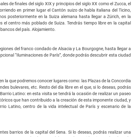
s de finales del siglo XIX y principios del siglo XX como el Zucca, el
rriendo en primer lugar el Cantón suizo de habla italiana del Ticino,
os posteriormente en la Suiza alemana hasta llegar a Zúrich, en la
 el centro más poblado de Suiza. Tendrás tiempo libre en la capital
bancos del país. Alojamiento.
regiones del franco condado de Alsacia y La Bourgogne, hasta llegar a
ta opcional “Iluminaciones de París”, donde podrás descubrir esta ciudad
en la que podremos conocer lugares como: las Plazas de la Concordia
ndes bulevares, etc. Resto del día libre en el que, si lo deseas, podrás
arrio Latino: en esta visita se tendrá la ocasión de realizar un paseo
tóricos que han contribuido a la creación de esta imponente ciudad, y
o Latino, centro de la vida intelectual de París y escenario de la
es barrios de la capital del Sena. Si lo deseas, podrás realizar una