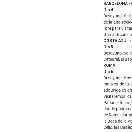
BARCELONA -
Día 4:
Desayuno. Salid
de la alta soc
libre para visi
Grimaldi con un
COSTA AZUL -
Día 5:
Desayuno. Salid
Catedral, el Bap
ROMA
Día 6:
Desayuno. Hoy t
motivos de tu v
adquirida en or
Visitaremos lo
Papas a lo larg
donde podremos 
de Roma, durant
la Boca de la V
Celio, las Basíl