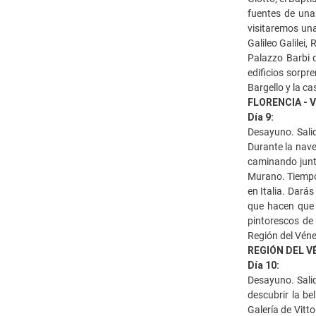
fuentes de una 
visitaremos una
Galileo Galilei,
Palazzo Barbi d
edificios sorpr
Bargello y la ca
FLORENCIA - 
Día 9:
Desayuno. Salid
Durante la nave
caminando junto
Murano. Tiempo 
en Italia. Dará
que hacen que 
pintorescos de
Región del Véne
REGIÓN DEL V
Día 10:
Desayuno. Salid
descubrir la be
Galería de Vitt