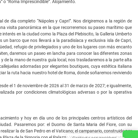
a” o “Roma Imprescindible”. Alojamiento.
onal de día completo “Nápoles y Capri”. Nos dirigiremos a la región de
 una visita panorámica en la que recorreremos su paseo marítimo que
 interés en la ciudad como la Plaza del Plebiscito, la Galleria Umberto
 un barco que nos llevará a la paradisíaca y exclusiva isla de Capri,
edad, refugio de privilegiados y uno de los lugares con más encanto
miten, daremos un paseo en lancha para conocer las diferentes zonas
 y de la mano de nuestra guía local, nos trasladaremos a la parte alta
 callejuelas adornadas por elegantes boutiques, cuya estética italiana
iciar la ruta hacia nuestro hotel de Roma, donde soñaremos reviviendo
desde el 1 de noviembre de 2026 al 31 de marzo de 2027; e igualmente,
realizada por condiciones climatológicas adversas o por la operativa
cimiento y hoy en día uno de los principales centros artísticos del
iudad. Pasaremos por: el Duomo de Santa Maria del Fiore, con su
realizar la de San Pedro en el Vaticano; el campanario, construido por
la Plaza de la Signoria con el Palazzo Vecchio y su conjunto estatuas y
Contacta con nosotros