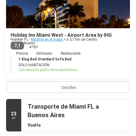
Miami es tantas cosas, todo glamuroso en todo el sentido de la
palabra. La ciudad es considerada un mosaico multicultural, esto
hace de Miami una de las ciudades más singulares e interesantes
Holiday Inn Miami West - Airport Area by IHG
Hialeah FL -
Mostrar en el mapa
> a 3,1 km de Centro
Bueno
7,1
4783
Piscina
Gimnasio
Restaurante
1 King Bed Standard Sofa Bed
SOLO HABITACIÓN
Cancelación gratis de la plataforma
Detalles
Transporte de Miami FL a
23
Buenos Aires
jul
Vuelta