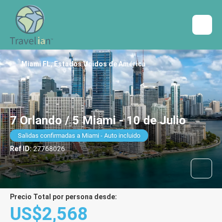
Miami FL, Estados Unidos de América
7 Orlando / 5 Miami - 10 de Julio
Salidas confirmadas a Miami - Auto incluido
Ref ID:
27768026
Precio Total por persona desde:
US$2,568