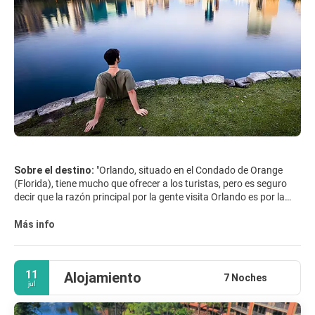
Sobre el destino:
"Orlando, situado en el Condado de Orange
(Florida), tiene mucho que ofrecer a los turistas, pero es seguro
decir que la razón principal por la gente visita Orlando es por la
variedad de parques de atracciones: Disney World, Universal
Orlando, Sea World, y varios otros grandes lugares de
Más info
entretenimiento. Sin embargo, Orlando tiene mucho más.
Barrios con arbolados hermosos, una escena pasando de artes
11
Alojamiento
escénicas y varios excelentes jardines, reservas naturales y
7 Noches
jul
museos. La ciudad ofrece al visitante alternativas de diversión a la
experiencia del parque temático. Si el aire libre es lo tuyo, puedes