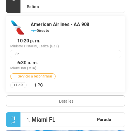
Salida
American Airlines - AA 908
Directo
10:20 p. m.
Ministro Pistarini, Ezeiza
(EZE)
8h
6:30 a. m.
Miami Intl
(MIA)
Servicio a reconfirmar
1 PC
+1 día
Detalles
11
Miami FL
Parada
1.
jul