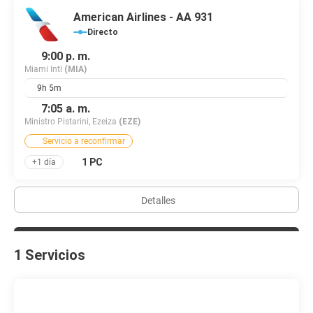
American Airlines - AA 931
Directo
9:00 p. m.
Miami Intl
(MIA)
9h 5m
7:05 a. m.
Ministro Pistarini, Ezeiza
(EZE)
Servicio a reconfirmar
1 PC
+1 día
Detalles
1 Servicios