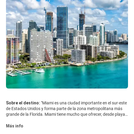
Sobre el destino:
"Miami es una ciudad importante en el sur-este
de Estados Unidos y forma parte de la zona metropolitana más
grande de la Florida. Miami tiene mucho que ofrecer, desde playas
y buen clima de interminable noche de la mejor escena de la fiesta
en el mundo. Sigue siendo uno de los puntos calientes más de
Más info
moda y más llamativos del mundo, con hermosas playas, un