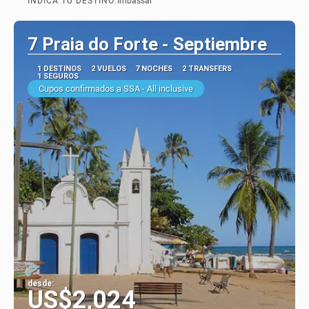
INDICÁ TU DESTINO:
Imbassaí
7 Praia do Forte - Septiembre
1 DESTINOS
2 VUELOS
7 NOCHES
2 TRANSFERS
1 SEGUROS
Cupos confirmados a SSA - All inclusive
desde:
US$2,024