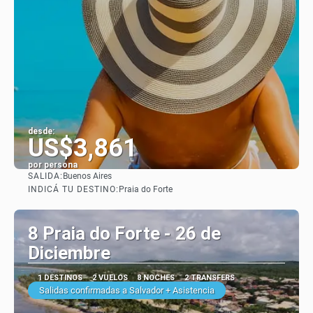
desde:
US$3,861
por persona
SALIDA:
Buenos Aires
Ver
INDICÁ TU DESTINO:
Praia do Forte
8 Praia do Forte - 26 de
Diciembre
1 DESTINOS
2 VUELOS
8 NOCHES
2 TRANSFERS
Salidas confirmadas a Salvador + Asistencia