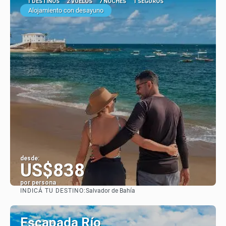
1 DESTINOS
2 VUELOS
7 NOCHES
1 SEGUROS
Alojamiento con desayuno
desde:
US$838
por persona
INDICÁ TU DESTINO:
Salvador de Bahía
Ver
Escapada Río