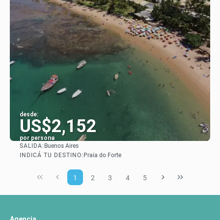
desde:
US$2,152
por persona
SALIDA:
Buenos Aires
Ver
INDICÁ TU DESTINO:
Praia do Forte
1
2
3
4
5
Agencia