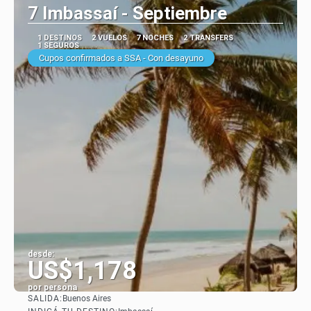
7 Imbassaí - Septiembre
1 DESTINOS
2 VUELOS
7 NOCHES
2 TRANSFERS
1 SEGUROS
Cupos confirmados a SSA - Con desayuno
desde:
US$1,178
por persona
SALIDA:
Buenos Aires
Ver