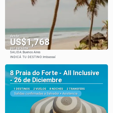
desde:
US$1,768
por persona
SALIDA:
Buenos Aires
Ver
INDICÁ TU DESTINO:
Imbassaí
8 Praia do Forte - All Inclusive
- 26 de Diciembre
1 DESTINOS
2 VUELOS
8 NOCHES
2 TRANSFERS
Salidas confirmadas a Salvador + Asistencia