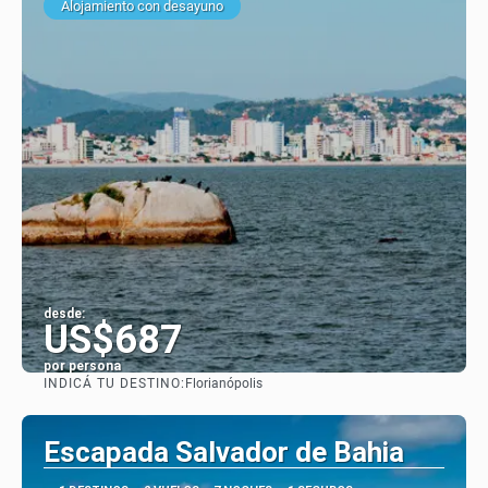
Alojamiento con desayuno
desde:
US$687
por persona
INDICÁ TU DESTINO:
Florianópolis
Ver
Escapada Salvador de Bahia