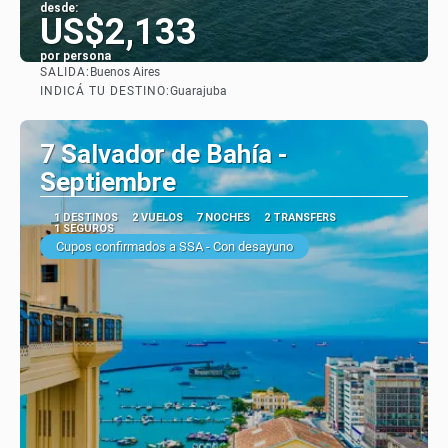
desde:
US$2,133
por persona
SALIDA:
Buenos Aires
Ver
INDICÁ TU DESTINO:
Guarajuba
7 Salvador de Bahía -
Septiembre
1 DESTINOS
2 VUELOS
7 NOCHES
2 TRANSFERS
1 SEGUROS
Cupos confirmados a SSA - Con desayuno