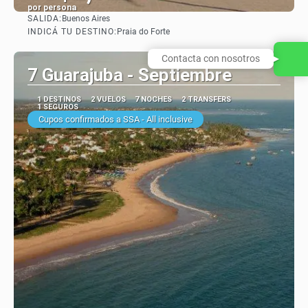
por persona
SALIDA:
Buenos Aires
Ver
INDICÁ TU DESTINO:
Praia do Forte
Contacta con nosotros
7 Guarajuba - Septiembre
1 DESTINOS
2 VUELOS
7 NOCHES
2 TRANSFERS
1 SEGUROS
Cupos confirmados a SSA - All inclusive