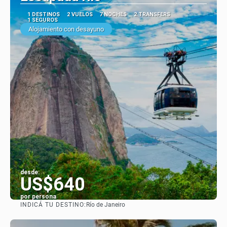
1 DESTINOS
2 VUELOS
7 NOCHES
2 TRANSFERS
1 SEGUROS
Alojamiento con desayuno
desde:
US$640
por persona
INDICÁ TU DESTINO:
Río de Janeiro
Ver