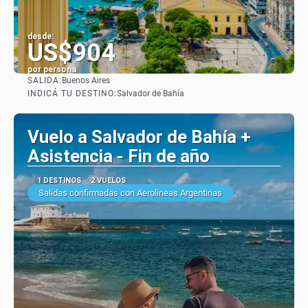
desde:
US$904
por persona
SALIDA:
Buenos Aires
Ver
INDICÁ TU DESTINO:
Salvador de Bahía
Vuelo a Salvador de Bahía +
Asistencia - Fin de año
1 DESTINOS
2 VUELOS
Salidas confirmadas con Aerolineas Argentinas