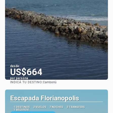
desde:
US$664
por persona
INDICÁ TU DESTINO:
Camboriú
Ver
Escapada Florianopolis
1 DESTINOS
2 VUELOS
7 NOCHES
2 TRANSFERS
1 SEGUROS