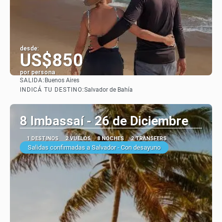
desde:
US$850
por persona
SALIDA:
Buenos Aires
Ver
INDICÁ TU DESTINO:
Salvador de Bahía
8 Imbassaí - 26 de Diciembre
1 DESTINOS
2 VUELOS
8 NOCHES
2 TRANSFERS
Salidas confirmadas a Salvador - Con desayuno