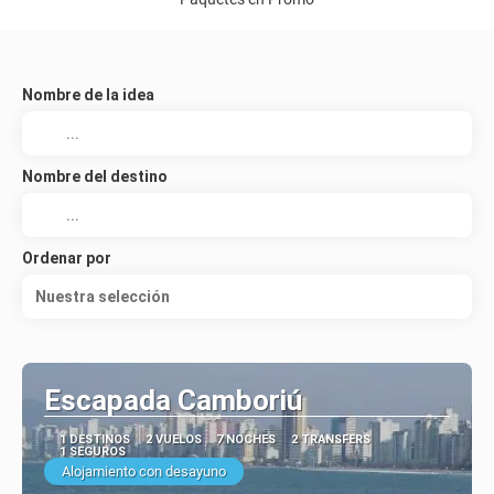
Nombre de la idea
Nombre del destino
Ordenar por
Nuestra selección
Escapada Camboriú
1 DESTINOS
2 VUELOS
7 NOCHES
2 TRANSFERS
1 SEGUROS
Alojamiento con desayuno