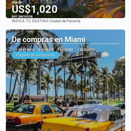
desde:
US$1,020
por persona
INDICÁ TU DESTINO:
Ciudad de Panamá
Ver
De compras en Miami
1 DESTINOS
2 VUELOS
7 NOCHES
1 SEGUROS
Paquete de vacaciones