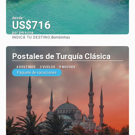
desde:
US$716
por persona
INDICÁ TU DESTINO:
Bombinhas
Ver
Postales de Turquía Clásica
4 DESTINOS
2 VUELOS
9 NOCHES
Paquete de vacaciones