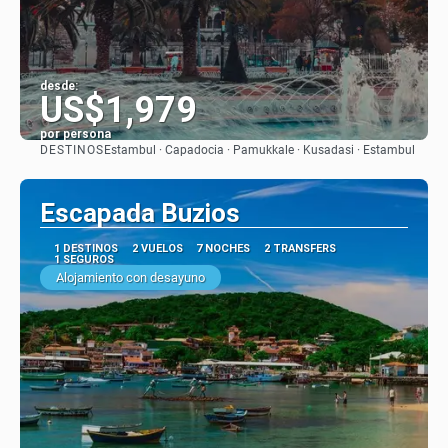
desde:
US$1,979
por persona
DESTINOS
Estambul · Capadocia · Pamukkale · Kusadasi · Estambul
Ver
Escapada Buzios
1 DESTINOS
2 VUELOS
7 NOCHES
2 TRANSFERS
1 SEGUROS
Alojamiento con desayuno