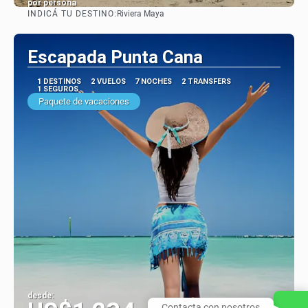
por persona
INDICÁ TU DESTINO:
Riviera Maya
Ver
Escapada Punta Cana
1 DESTINOS
2 VUELOS
7 NOCHES
2 TRANSFERS
1 SEGUROS
Paquete de vacaciones
desde:
Contacta con nosotros