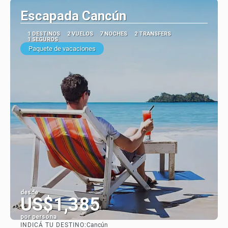
Escapada Cancún
1 DESTINOS
2 VUELOS
7 NOCHES
2 TRANSFERS
1 SEGUROS
Paquete de vacaciones
desde:
US$1,385
por persona
INDICÁ TU DESTINO:
Cancún