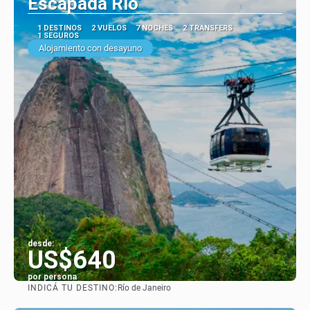
Escapada Río
1 DESTINOS
2 VUELOS
7 NOCHES
2 TRANSFERS
1 SEGUROS
Alojamiento con desayuno
desde:
US$640
por persona
INDICÁ TU DESTINO:
Río de Janeiro
Ver