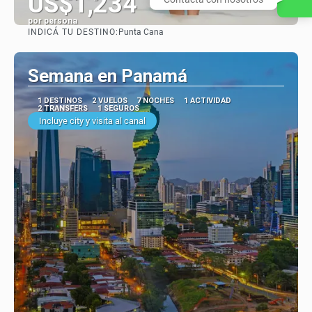
US$1,234
por persona
INDICÁ TU DESTINO:
Punta Cana
Ver
Semana en Panamá
1 DESTINOS
2 VUELOS
7 NOCHES
1 ACTIVIDAD
2 TRANSFERS
1 SEGUROS
Incluye city y visita al canal