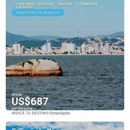
1 DESTINOS
2 VUELOS
7 NOCHES
2 TRANSFERS
1 SEGUROS
Alojamiento con desayuno
desde:
US$687
por persona
INDICÁ TU DESTINO:
Florianópolis
Ver