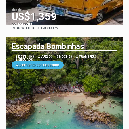
desde:
US$1,359
por persona
INDICÁ TU DESTINO:
Miami FL
Ver
Escapada Bombinhas
1 DESTINOS
2 VUELOS
7 NOCHES
2 TRANSFERS
1 SEGUROS
Alojamiento con desayuno