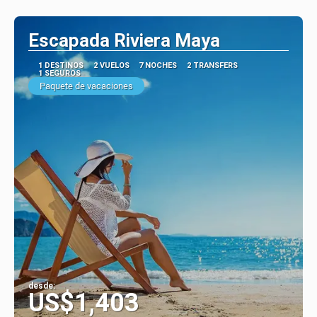
Ver
Escapada Riviera Maya
1 DESTINOS
2 VUELOS
7 NOCHES
2 TRANSFERS
1 SEGUROS
Paquete de vacaciones
desde:
US$1,403